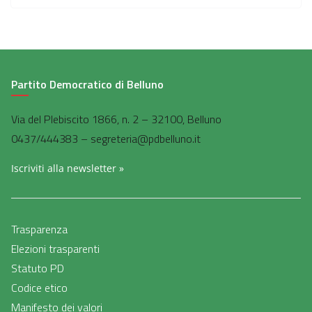
Partito Democratico di Belluno
Via del Plebiscito 1866, n. 2 – 32100, Belluno
0437/444383 – segreteria@pdbelluno.it
Iscriviti alla newsletter »
Trasparenza
Elezioni trasparenti
Statuto PD
Codice etico
Manifesto dei valori