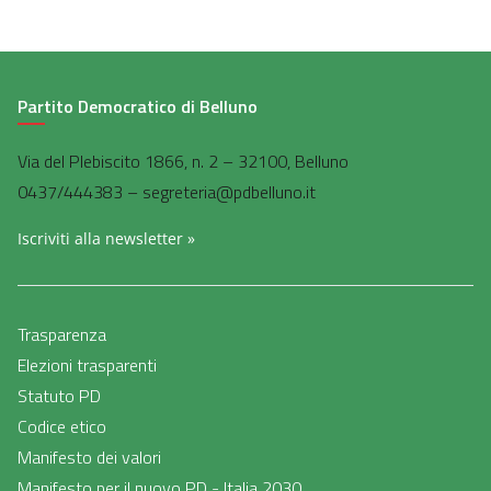
Partito Democratico di Belluno
Via del Plebiscito 1866, n. 2 – 32100, Belluno
0437/444383 – segreteria@pdbelluno.it
Iscriviti alla newsletter »
Trasparenza
Elezioni trasparenti
Statuto PD
Codice etico
Manifesto dei valori
Manifesto per il nuovo PD - Italia 2030