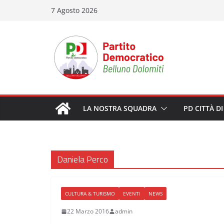
Salta
7 Agosto 2026
al
contenuto
LA NOSTRA SQUADRA
PD CITTÀ D
Daniela Perco
CULTURA & TURISMO
EVENTI
NEWS
22 Marzo 2016
admin