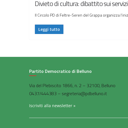
Divieto di cultura: dibattito sui servizi
Il Circolo PD di Feltre-Seren del Grappa organizza l’ini
Leggi tutto
Partito Democratico di Belluno
Via del Plebiscito 1866, n. 2 – 32100, Belluno
0437/444383 – segreteria@pdbelluno.it
Iscriviti alla newsletter »