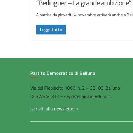
“Berlinguer – La grande ambizione”: p
A partire da giovedì 14 novembre arriverà anche a Bell
Leggi tutto
Partito Democratico di Belluno
Via del Plebiscito 1866, n. 2 – 32100, Belluno
0437/444383 – segreteria@pdbelluno.it
Iscriviti alla newsletter »