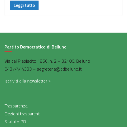
Leggi tutto
Partito Democratico di Belluno
Via del Plebiscito 1866, n. 2 – 32100, Belluno
0437/444383 – segreteria@pdbelluno.it
Iscriviti alla newsletter »
Trasparenza
Elezioni trasparenti
Statuto PD