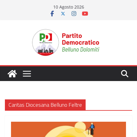
Salta
10 Agosto 2026
al
contenuto
Caritas Diocesana Belluno Feltre