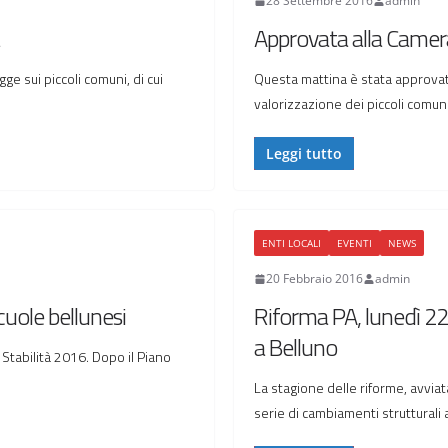
28 Settembre 2016
admin
Approvata alla Camera
ge sui piccoli comuni, di cui
Questa mattina è stata approvata
valorizzazione dei piccoli comu
Leggi tutto
ENTI LOCALI
EVENTI
NEWS
20 Febbraio 2016
admin
scuole bellunesi
Riforma PA, lunedì 22
a Belluno
Stabilità 2016. Dopo il Piano
La stagione delle riforme, avvia
serie di cambiamenti strutturali a