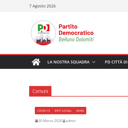
Salta
7 Agosto 2026
al
contenuto
LA NOSTRA SQUADRA
PD CITTÀ D
Comuni
COVID-19
ENTI LOCALI
NEWS
30 Marzo 2020
admin