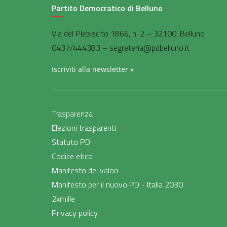
Partito Democratico di Belluno
Via del Plebiscito 1866, n. 2 – 32100, Belluno
0437/444383 – segreteria@pdbelluno.it
Iscriviti alla newsletter »
Trasparenza
Elezioni trasparenti
Statuto PD
Codice etico
Manifesto dei valori
Manifesto per il nuovo PD - Italia 2030
2xmille
Privacy policy