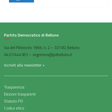
Partito Democratico di Belluno
Via del Plebiscito 1866, n. 2 – 32100, Belluno
0437/444383 – segreteria@pdbelluno.it
Iscriviti alla newsletter »
Trasparenza
Elezioni trasparenti
Statuto PD
Codice etico