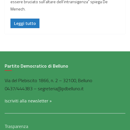
essere bruciato sull’altare dell’intransigenza” spiega De
Menech.
Leggi tutto
Partito Democratico di Belluno
Via del Plebiscito 1866, n. 2 – 32100, Belluno
0437/444383 – segreteria@pdbelluno.it
Iscriviti alla newsletter »
Trasparenza