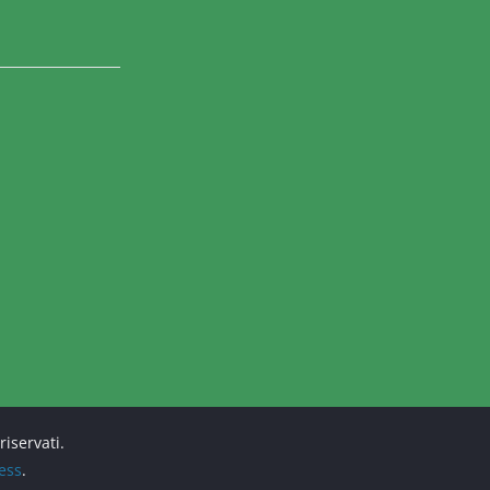
 riservati.
ess
.