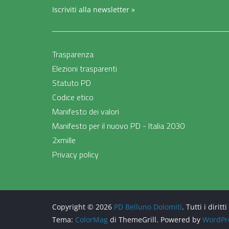
Iscriviti alla newsletter »
Trasparenza
Elezioni trasparenti
Statuto PD
Codice etico
Manifesto dei valori
Manifesto per il nuovo PD - Italia 2030
2xmille
Privacy policy
Copyright © 2026
PD Belluno Dolomiti
. Tutti i diritti
Tema:
ColorMag
di ThemeGrill. Powered by
WordPr