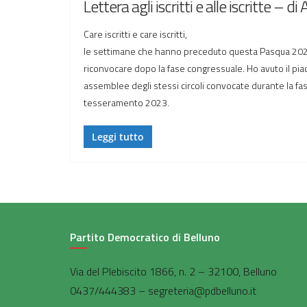
Lettera agli iscritti e alle iscritte – 
Care iscritti e care iscritti,
le settimane che hanno preceduto questa Pasqua 2023 s
riconvocare dopo la fase congressuale. Ho avuto il pia
assemblee degli stessi circoli convocate durante la fa
tesseramento 2023.
Leggi tutto
Partito Democratico di Belluno
Via del Plebiscito 1866, n. 2 – 32100, Belluno
0437/444383 – segreteria@pdbelluno.it