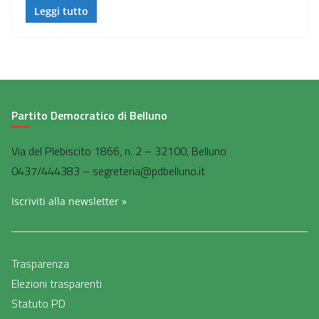
Leggi tutto
Partito Democratico di Belluno
Via del Plebiscito 1866, n. 2 – 32100, Belluno
0437/444383 – segreteria@pdbelluno.it
Iscriviti alla newsletter »
Trasparenza
Elezioni trasparenti
Statuto PD