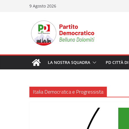
Salta
9 Agosto 2026
al
contenuto
LA NOSTRA SQUADRA
PD CITTÀ D
Italia Democratica e Progressista