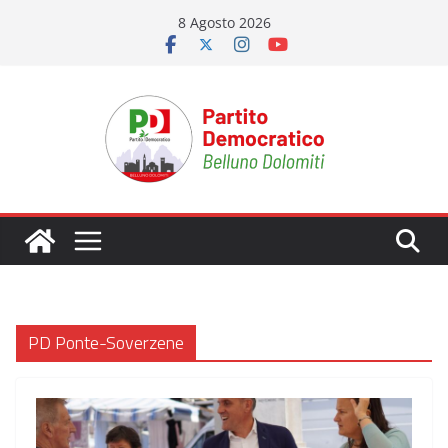
Salta
8 Agosto 2026
al
contenuto
PD Ponte-Soverzene