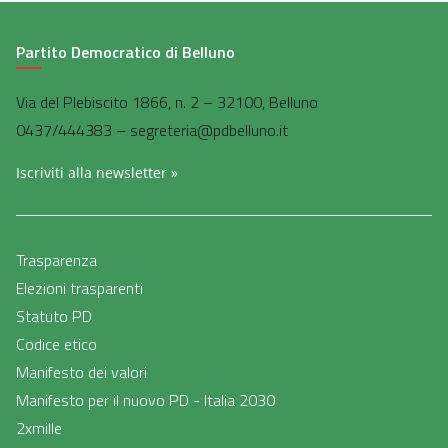
Partito Democratico di Belluno
Via del Plebiscito 1866, n. 2 – 32100, Belluno
0437/444383 – segreteria@pdbelluno.it
Iscriviti alla newsletter »
Trasparenza
Elezioni trasparenti
Statuto PD
Codice etico
Manifesto dei valori
Manifesto per il nuovo PD - Italia 2030
2xmille