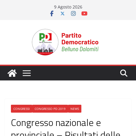
Salta
9 Agosto 2026
al
contenuto
CONGRESSI
CONGRESSO PD 2019
NEWS
Congresso nazionale e
provinciale – Risultati delle