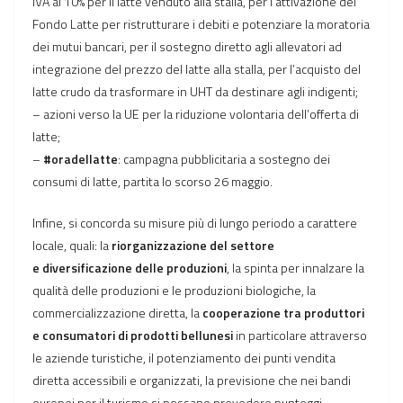
IVA al 10% per il latte venduto alla stalla, per l’attivazione del
Fondo Latte per ristrutturare i debiti e potenziare la moratoria
dei mutui bancari, per il sostegno diretto agli allevatori ad
integrazione del prezzo del latte alla stalla, per l’acquisto del
latte crudo da trasformare in UHT da destinare agli indigenti;
– azioni verso la UE per la riduzione volontaria dell’offerta di
latte;
–
#oradellatte
: campagna pubblicitaria a sostegno dei
consumi di latte, partita lo scorso 26 maggio.
Infine, si concorda su misure più di lungo periodo a carattere
locale, quali: la
riorganizzazione del settore
e diversificazione delle produzioni
, la spinta per innalzare la
qualità delle produzioni e le produzioni biologiche, la
commercializzazione diretta, la
cooperazione tra produttori
e consumatori di prodotti bellunesi
in particolare attraverso
le aziende turistiche, il potenziamento dei punti vendita
diretta accessibili e organizzati, la previsione che nei bandi
europei per il turismo si possano prevedere punteggi