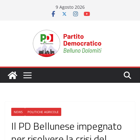
Salta
9 Agosto 2026
al
contenuto
NEWS
POLITICHE AGRICOLE
Il PD Bellunese impegnato
per risolvere la crisi del