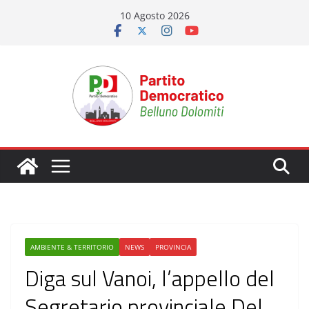
Salta
10 Agosto 2026
al
contenuto
AMBIENTE & TERRITORIO
NEWS
PROVINCIA
Diga sul Vanoi, l’appello del
Segretario provinciale Del