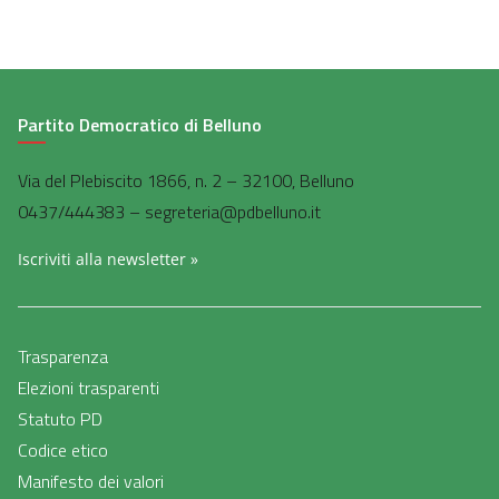
Partito Democratico di Belluno
Via del Plebiscito 1866, n. 2 – 32100, Belluno
0437/444383 – segreteria@pdbelluno.it
Iscriviti alla newsletter »
Trasparenza
Elezioni trasparenti
Statuto PD
Codice etico
Manifesto dei valori