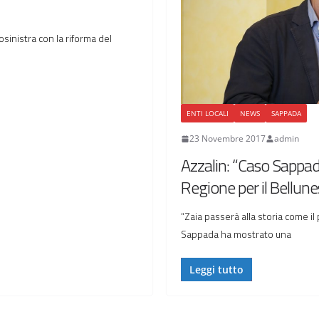
sinistra con la riforma del
ENTI LOCALI
NEWS
SAPPADA
23 Novembre 2017
admin
Azzalin: “Caso Sappada
Regione per il Bellune
“Zaia passerà alla storia come il
Sappada ha mostrato una
Leggi tutto