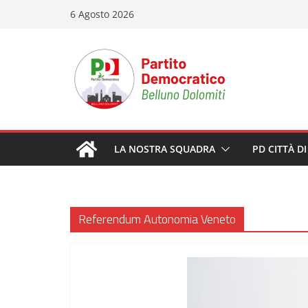
Salta
6 Agosto 2026
al
contenuto
LA NOSTRA SQUADRA
PD CITTÀ D
Referendum Autonomia Veneto