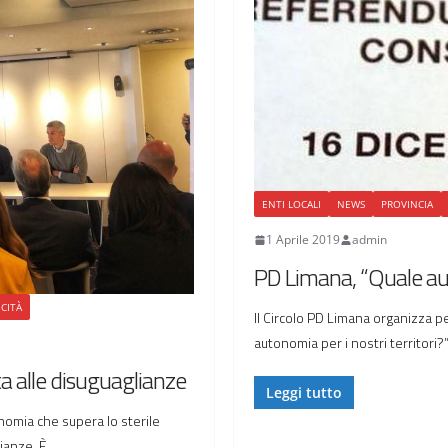
ENTI LOCALI
NEWS
PROVINCIA
1 Aprile 2019
admin
PD Limana, “Quale aut
ICITÀ
Il Circolo PD Limana organizza pe
autonomia per i nostri territori?”.
 alle disuguaglianze
Leggi tutto
nomia che supera lo sterile
ianze. È