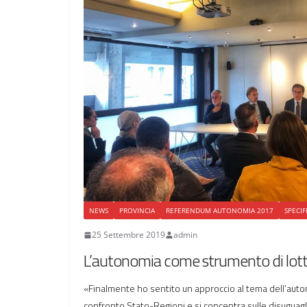
NEWS
PROVINCIA
REFERENDUM AUTONOMIA 2017
SPECIF
25 Settembre 2019
admin
L’autonomia come strumento di lotta
«Finalmente ho sentito un approccio al tema dell’auto
confronto Stato-Regioni e si concentra sulle disuguagl