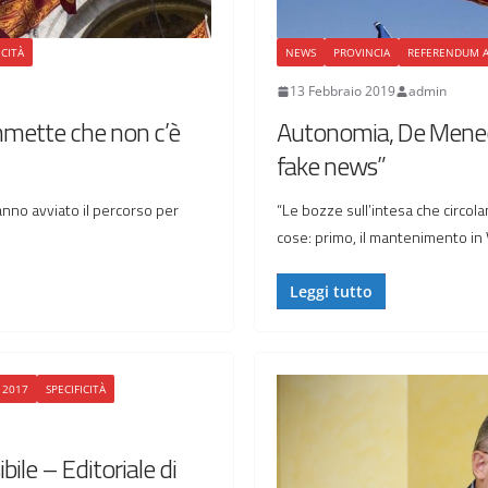
ICITÀ
NEWS
PROVINCIA
REFERENDUM 
13 Febbraio 2019
admin
mette che non c’è
Autonomia, De Menech
fake news”
hanno avviato il percorso per
“Le bozze sull’intesa che circol
cose: primo, il mantenimento in
Leggi tutto
 2017
SPECIFICITÀ
ile – Editoriale di