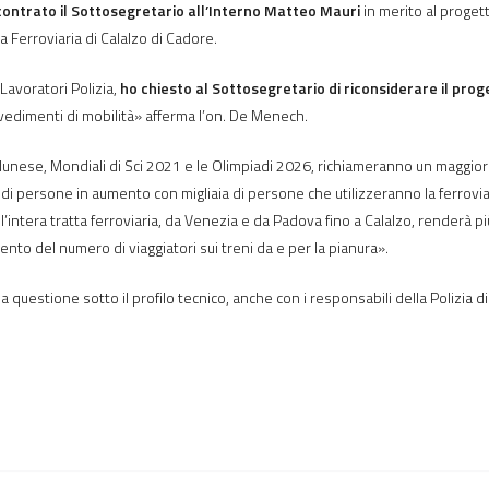
ontrato il Sottosegretario all’Interno Matteo Mauri
in merito al progett
ia Ferroviaria di Calalzo di Cadore.
Lavoratori Polizia,
ho chiesto al Sottosegretario di riconsiderare il proge
edimenti di mobilità» afferma l’on. De Menech.
lunese, Mondiali di Sci 2021 e le Olimpiadi 2026, richiameranno un maggiore 
di persone in aumento con migliaia di persone che utilizzeranno la ferrovia o
e dell’intera tratta ferroviaria, da Venezia e da Padova fino a Calalzo, renderà
ento del numero di viaggiatori sui treni da e per la pianura».
 questione sotto il profilo tecnico, anche con i responsabili della Polizia di 