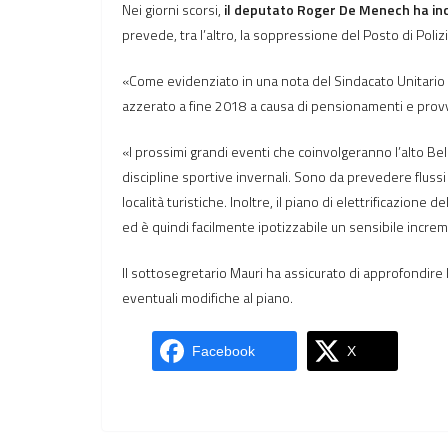
Nei giorni scorsi,
il deputato Roger De Menech ha inc
prevede, tra l’altro, la soppressione del Posto di Poliz
«Come evidenziato in una nota del Sindacato Unitario 
azzerato a fine 2018 a causa di pensionamenti e provv
«I prossimi grandi eventi che coinvolgeranno l’alto Bel
discipline sportive invernali. Sono da prevedere flussi 
località turistiche. Inoltre, il piano di elettrificazion
ed è quindi facilmente ipotizzabile un sensibile increm
Il sottosegretario Mauri ha assicurato di approfondire la
eventuali modifiche al piano.
Facebook
X