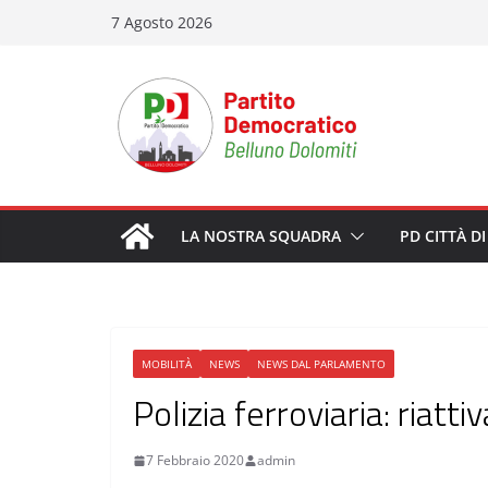
Salta
7 Agosto 2026
al
contenuto
LA NOSTRA SQUADRA
PD CITTÀ D
MOBILITÀ
NEWS
NEWS DAL PARLAMENTO
Polizia ferroviaria: riatti
7 Febbraio 2020
admin