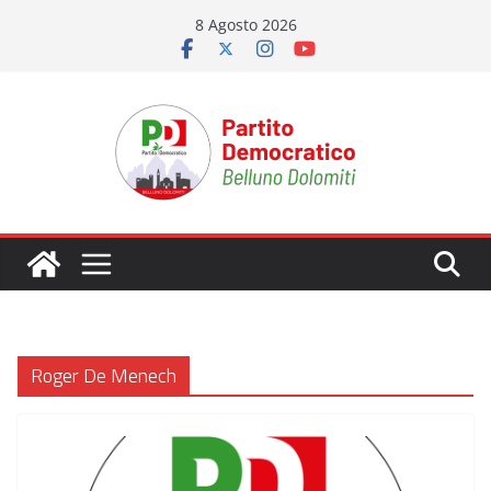
Salta
8 Agosto 2026
al
contenuto
Roger De Menech