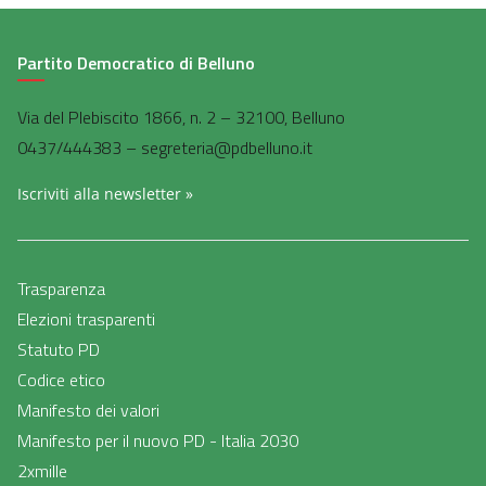
Partito Democratico di Belluno
Via del Plebiscito 1866, n. 2 – 32100, Belluno
0437/444383 – segreteria@pdbelluno.it
Iscriviti alla newsletter »
Trasparenza
Elezioni trasparenti
Statuto PD
Codice etico
Manifesto dei valori
Manifesto per il nuovo PD - Italia 2030
2xmille