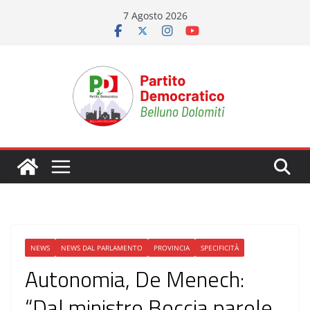
Salta
7 Agosto 2026
al
contenuto
NEWS
NEWS DAL PARLAMENTO
PROVINCIA
SPECIFICITÀ
Autonomia, De Menech:
“Dal ministro Boccia parole