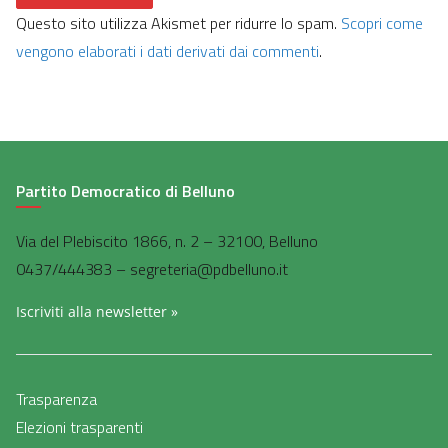
Questo sito utilizza Akismet per ridurre lo spam.
Scopri come
vengono elaborati i dati derivati dai commenti
.
Partito Democratico di Belluno
Via del Plebiscito 1866, n. 2 – 32100, Belluno
0437/444383 – segreteria@pdbelluno.it
Iscriviti alla newsletter »
Trasparenza
Elezioni trasparenti