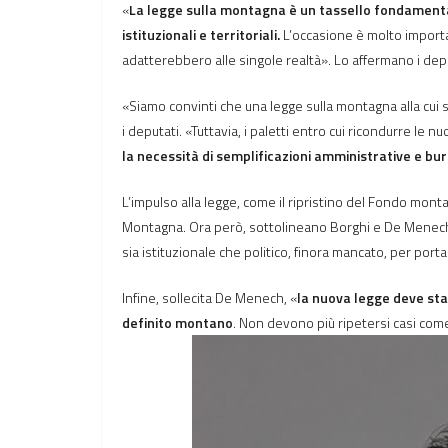
«
La legge sulla montagna è un tassello fondamentale p
istituzionali e territoriali.
L’occasione è molto importa
adatterebbero alle singole realtà». Lo affermano i de
«Siamo convinti che una legge sulla montagna alla cui
i deputati. «Tuttavia, i paletti entro cui ricondurre 
la necessità di semplificazioni amministrative e bu
L’impulso alla legge, come il ripristino del Fondo monta
Montagna. Ora però, sottolineano Borghi e De Menech, 
sia istituzionale che politico, finora mancato, per po
Infine, sollecita De Menech, «
la nuova legge deve stab
definito montano
. Non devono più ripetersi casi com