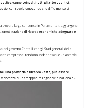
tiva vanno coinvolti tutti gli attori, politici,
eggio, con regole omogenee che difficilmente si
ssa trovare largo consenso in Parlamento», aggiungono
la
combinazione di risorse economiche adeguate e
 del governo Conte II, con gli Stati generali della
ri molto compresso, rendono indispensabile un accordo
».
mune, una provincia o un’area vasta, può essere
 la mancanza di una mappatura regionale o nazionale».