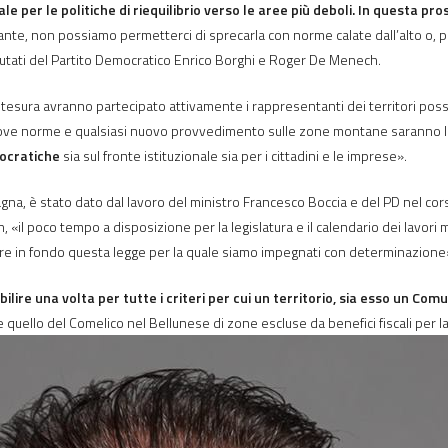
er le politiche di riequilibrio verso le aree più deboli. In questa prospet
nte, non possiamo permetterci di sprecarla con norme calate dall’alto o, p
putati del Partito Democratico Enrico Borghi e Roger De Menech.
 stesura avranno partecipato attivamente i rappresentanti dei territori po
le nuove norme e qualsiasi nuovo provvedimento sulle zone montane saranno 
rocratiche
sia sul fronte istituzionale sia per i cittadini e le imprese».
gna, è stato dato dal lavoro del ministro Francesco Boccia e del PD nel corso
«il poco tempo a disposizione per la legislatura e il calendario dei lavo
rtare in fondo questa legge per la quale siamo impegnati con determinazione
ilire una volta per tutte i criteri per cui un territorio, sia esso un Co
e quello del Comelico nel Bellunese di zone escluse da benefici fiscali per