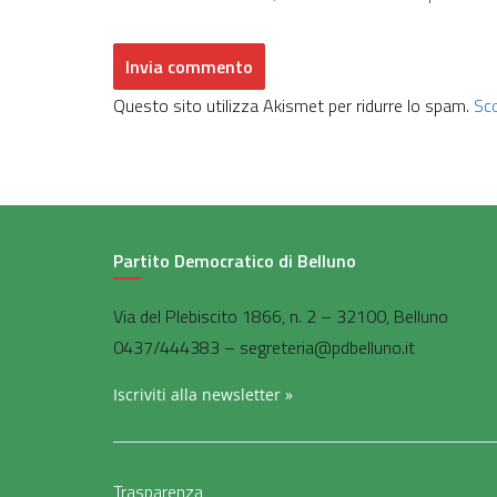
Questo sito utilizza Akismet per ridurre lo spam.
Sco
Partito Democratico di Belluno
Via del Plebiscito 1866, n. 2 – 32100, Belluno
0437/444383 – segreteria@pdbelluno.it
Iscriviti alla newsletter »
Trasparenza