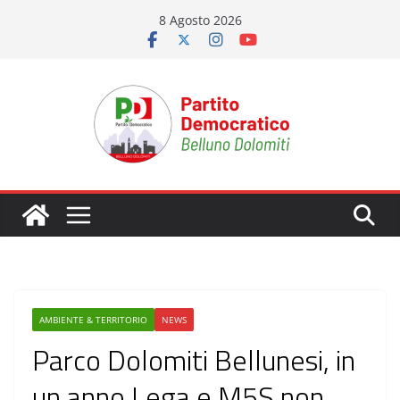
Salta
8 Agosto 2026
al
contenuto
AMBIENTE & TERRITORIO
NEWS
Parco Dolomiti Bellunesi, in
un anno Lega e M5S non