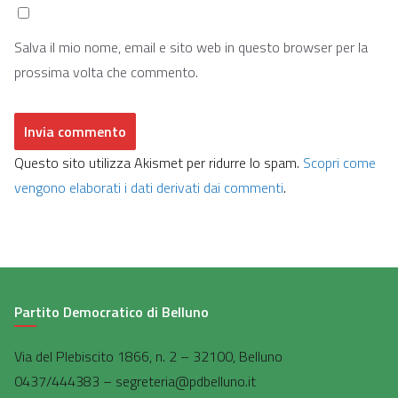
Salva il mio nome, email e sito web in questo browser per la
prossima volta che commento.
Questo sito utilizza Akismet per ridurre lo spam.
Scopri come
vengono elaborati i dati derivati dai commenti
.
Partito Democratico di Belluno
Via del Plebiscito 1866, n. 2 – 32100, Belluno
0437/444383 – segreteria@pdbelluno.it