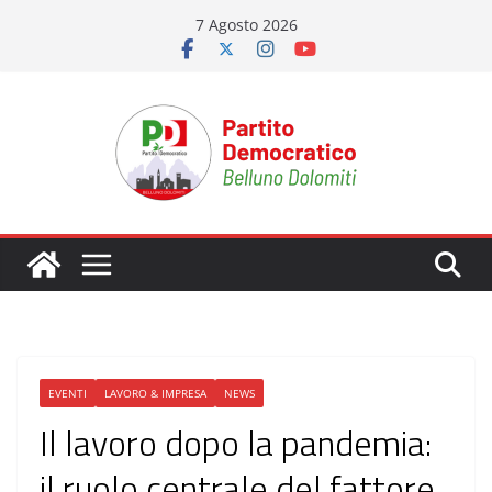
Salta
7 Agosto 2026
al
contenuto
EVENTI
LAVORO & IMPRESA
NEWS
Il lavoro dopo la pandemia:
il ruolo centrale del fattore